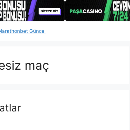
resiz maç
atlar