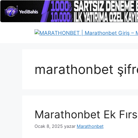
İçeriğe
atla
marathonbet şif
Marathonbet Ek Fırs
Ocak 8, 2025
yazar
Marathonbet