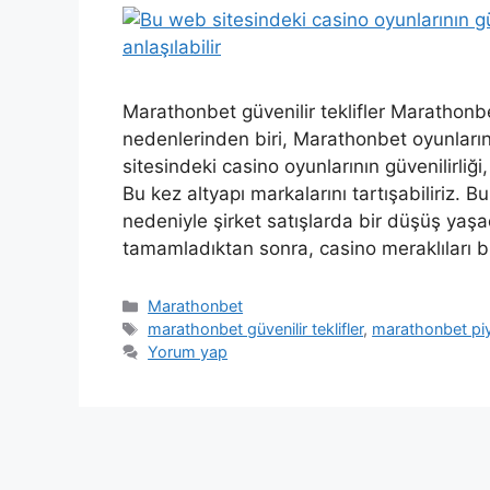
Marathonbet güvenilir teklifler Marathonbet
nedenlerinden biri, Marathonbet oyunların
sitesindeki casino oyunlarının güvenilirliği,
Bu kez altyapı markalarını tartışabiliriz. B
nedeniyle şirket satışlarda bir düşüş yaş
tamamladıktan sonra, casino meraklıları 
Kategoriler
Marathonbet
Etiketler
marathonbet güvenilir teklifler
,
marathonbet pi
Yorum yap