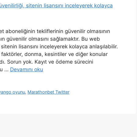
 aboneliğinin tekliflerinin güvenilir olmasının
ın güvenilir olmasını sağlamaktır. Bu web
 sitenin lisansını inceleyerek kolayca anlaşılabilir.
u faktörler, donma, kesintiler ve diğer konular
adı. Sorun yok. Kayıt ve ödeme sürecini
bu …
Devamını oku
yango oyunu
,
Marathonbet Twitter