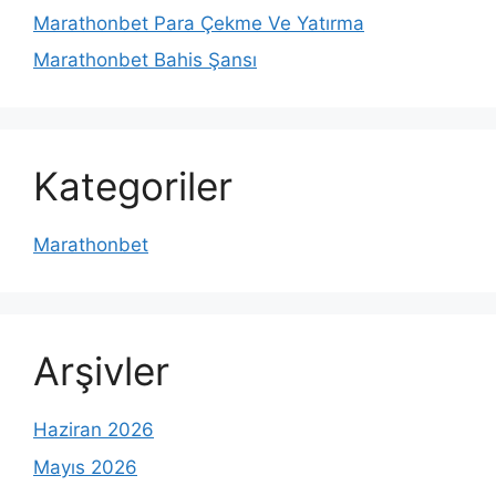
Marathonbet Para Çekme Ve Yatırma
Marathonbet Bahis Şansı
Kategoriler
Marathonbet
Arşivler
Haziran 2026
Mayıs 2026