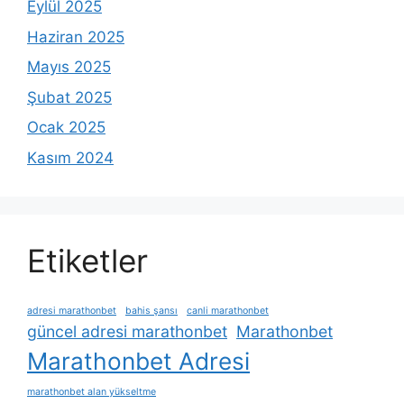
Eylül 2025
Haziran 2025
Mayıs 2025
Şubat 2025
Ocak 2025
Kasım 2024
Etiketler
adresi marathonbet
bahis şansı
canli marathonbet
güncel adresi marathonbet
Marathonbet
Marathonbet Adresi
marathonbet alan yükseltme