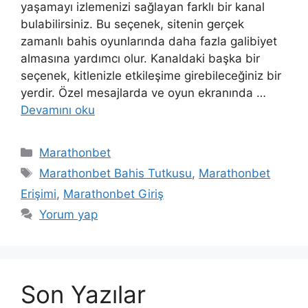
yaşamayı izlemenizi sağlayan farklı bir kanal
bulabilirsiniz. Bu seçenek, sitenin gerçek
zamanlı bahis oyunlarında daha fazla galibiyet
almasına yardımcı olur. Kanaldaki başka bir
seçenek, kitlenizle etkileşime girebileceğiniz bir
yerdir. Özel mesajlarda ve oyun ekranında …
Devamını oku
Kategoriler
Marathonbet
Etiketler
Marathonbet Bahis Tutkusu
,
Marathonbet
Erişimi
,
Marathonbet Giriş
Yorum yap
Son Yazılar