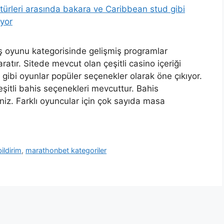
ş oyunu kategorisinde gelişmiş programlar
ratır. Sitede mevcut olan çeşitli casino içeriği
gibi oyunlar popüler seçenekler olarak öne çıkıyor.
şitli bahis seçenekleri mevcuttur. Bahis
iniz. Farklı oyuncular için çok sayıda masa
ildirim
,
marathonbet kategoriler