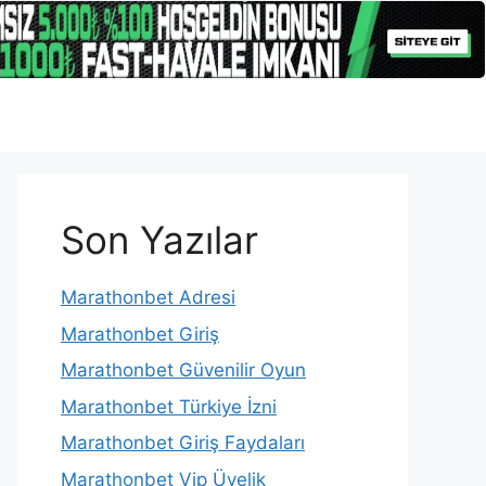
Son Yazılar
Marathonbet Adresi
Marathonbet Giriş
Marathonbet Güvenilir Oyun
Marathonbet Türkiye İzni
Marathonbet Giriş Faydaları
Marathonbet Vip Üyelik