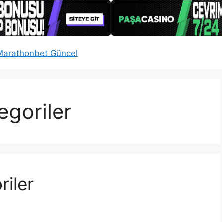
goriler
iler