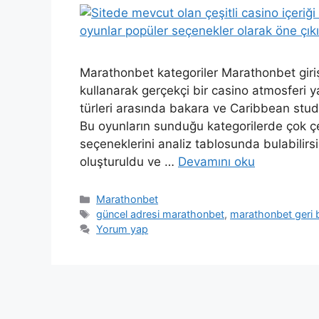
Marathonbet kategoriler Marathonbet giri
kullanarak gerçekçi bir casino atmosferi ya
türleri arasında bakara ve Caribbean stud 
Bu oyunların sunduğu kategorilerde çok çe
seçeneklerini analiz tablosunda bulabilirs
oluşturuldu ve …
Devamını oku
Kategoriler
Marathonbet
Etiketler
güncel adresi marathonbet
,
marathonbet geri b
Yorum yap