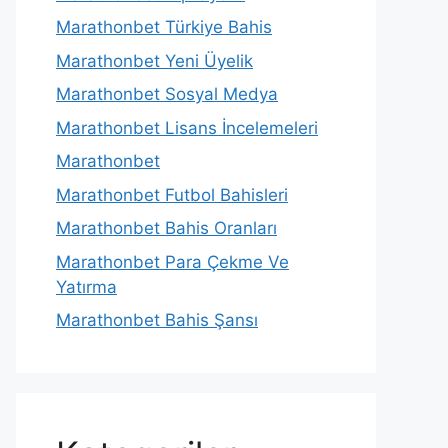
Marathonbet Türkiye Bahis
Marathonbet Yeni Üyelik
Marathonbet Sosyal Medya
Marathonbet Lisans İncelemeleri
Marathonbet
Marathonbet Futbol Bahisleri
Marathonbet Bahis Oranları
Marathonbet Para Çekme Ve
Yatırma
Marathonbet Bahis Şansı